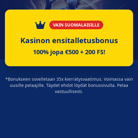
VAIN SUOMALAISILLE
Kasinon ensitalletusbonus
100% jopa €500 + 200 FS!
*Bonukseen sovelletaan 35x kierrätysvaatimus. Voimassa vain
uusille pelaajille. Täydet ehdot löydät bonussivulta. Pelaa
vastuullisesti.